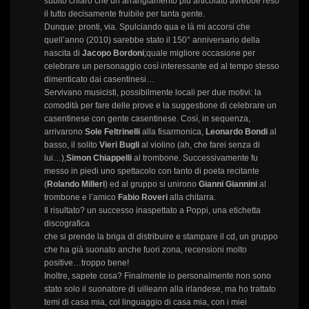
subito chiaro che un arrangiamento più articolato avrebbe reso
il tutto decisamente fruibile per tanta gente.
Dunque: pronti, via. Spulciando qua e là mi accorsi che
quell’anno (2010) sarebbe stato il 150° anniversario della
nascita di
Jacopo
Bordoni
;quale migliore occasione per
celebrare un personaggio così interessante ed al tempo stesso
dimenticato dai casentinesi…
Servivano musicisti, possibilmente locali per due motivi: la
comodità per fare delle prove e la suggestione di celebrare un
casentinese con gente casentinese. Così, in sequenza,
arrivarono
Sole Feltrinelli
alla fisarmonica,
Leonardo Bondi
al
basso, il solito
Vieri Bugli
al violino (ah, che farei senza di
lui…),
Simon Chiappelli
al trombone. Successivamente fu
messo in piedi uno spettacolo con tanto di poeta recitante
(
Rolando Milleri
) ed al gruppo si unirono
Gianni Giannini
al
trombone e l’amico
Fabio Roveri
alla chitarra.
Il risultato? un successo inaspettato a Poppi, una etichetta
discografica
che si prende la briga di distribuire e stampare il cd, un gruppo
che ha già suonato anche fuori zona, recensioni molto
positive…troppo bene!
Inoltre, sapete cosa? Finalmente io personalmente non sono
stato solo il suonatore di uilleann alla irlandese, ma ho trattato
temi di casa mia, col linguaggio di casa mia, con i miei