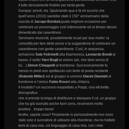
il tutto decisamente fruibile per tanta gente.
Dunque: pronti, via. Spulciando qua e là mi accorsi che
quell’anno (2010) sarebbe stato il 150° anniversario della
nascita di
Jacopo
Bordoni
;quale migliore occasione per
celebrare un personaggio così interessante ed al tempo stesso
dimenticato dai casentinesi…
Servivano musicisti, possibilmente locali per due motivi: la
comodità per fare delle prove e la suggestione di celebrare un
casentinese con gente casentinese. Così, in sequenza,
arrivarono
Sole Feltrinelli
alla fisarmonica,
Leonardo Bondi
al
basso, il solito
Vieri Bugli
al violino (ah, che farei senza di
lui…),
Simon Chiappelli
al trombone. Successivamente fu
messo in piedi uno spettacolo con tanto di poeta recitante
(
Rolando Milleri
) ed al gruppo si unirono
Gianni Giannini
al
trombone e l’amico
Fabio Roveri
alla chitarra.
Il risultato? un successo inaspettato a Poppi, una etichetta
discografica
che si prende la briga di distribuire e stampare il cd, un gruppo
che ha già suonato anche fuori zona, recensioni molto
positive…troppo bene!
Inoltre, sapete cosa? Finalmente io personalmente non sono
stato solo il suonatore di uilleann alla irlandese, ma ho trattato
temi di casa mia, col linguaggio di casa mia, con i miei