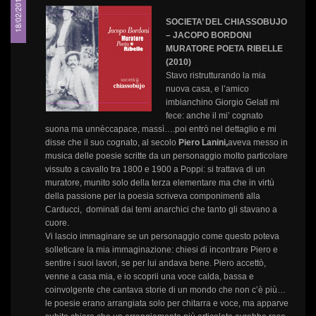
18/02/2011
SOCIETA’ DEL CHIASSOBUJO
– JACOPO BORDONI
MURATORE POETA RIBELLE
(2010)
Stavo ristrutturando la mia
nuova casa, e l’amico
imbianchino Giorgio Gelati mi
fece: anche il mi’ cognato
suona ma unnèccapace, massì….poi entrò nel dettaglio e mi
disse che il suo cognato, al secolo
Piero Lanini,
aveva messo in
musica delle poesie scritte da un personaggio molto particolare
vissuto a cavallo tra 1800 e 1900 a Poppi: si trattava di un
muratore, munito solo della terza elementare ma che in virtù
della passione per la poesia scriveva componimenti alla
Carducci, dominati dai temi anarchici che tanto gli stavano a
cuore.
Vi lascio immaginare se un personaggio come questo poteva
solleticare la mia immaginazione: chiesi di incontrare Piero e
sentire i suoi lavori, se per lui andava bene. Piero accettò,
venne a casa mia, e io scoprii una voce calda, bassa e
coinvolgente che cantava storie di un mondo che non c’è più…
le poesie erano arrangiata solo per chitarra e voce, ma apparve