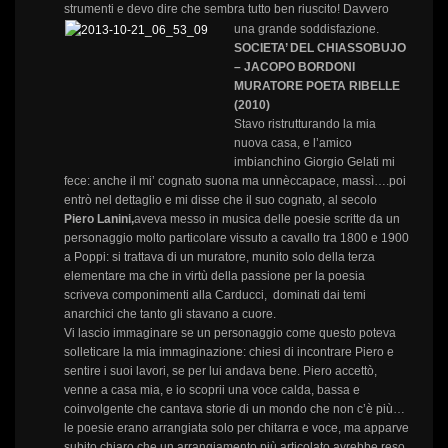
strumenti e devo dire che sembra tutto ben riuscito! Davvero
una grande soddisfazione.
SOCIETA’ DEL CHIASSOBUJO
– JACOPO BORDONI
MURATORE POETA RIBELLE
(2010)
Stavo ristrutturando la mia
nuova casa, e l’amico
imbianchino Giorgio Gelati mi
fece: anche il mi’ cognato suona ma unnèccapace, massì….poi
entrò nel dettaglio e mi disse che il suo cognato, al secolo
Piero Lanini,
aveva messo in musica delle poesie scritte da un
personaggio molto particolare vissuto a cavallo tra 1800 e 1900
a Poppi: si trattava di un muratore, munito solo della terza
elementare ma che in virtù della passione per la poesia
scriveva componimenti alla Carducci, dominati dai temi
anarchici che tanto gli stavano a cuore.
Vi lascio immaginare se un personaggio come questo poteva
solleticare la mia immaginazione: chiesi di incontrare Piero e
sentire i suoi lavori, se per lui andava bene. Piero accettò,
venne a casa mia, e io scoprii una voce calda, bassa e
coinvolgente che cantava storie di un mondo che non c’è più…
le poesie erano arrangiata solo per chitarra e voce, ma apparve
subito chiaro che un arrangiamento più articolato avrebbe reso