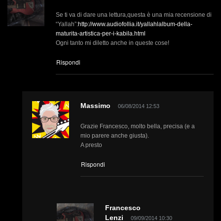
Se ti va di dare una lettura,questa è una mia recensione di
“Yallah”:
http://www.audiofollia.it/yallahlalbum-della-
maturita-artistica-per-i-kabila.html
Ogni tanto mi diletto anche in queste cose!
Rispondi
Massimo
06/08/2014 12:53
Grazie Francesco, molto bella, precisa (e a
mio parere anche giusta).
A presto
Rispondi
Francesco
Lenzi
09/09/2014 10:30