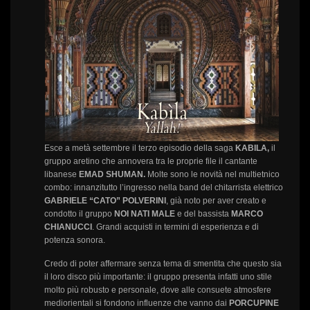
Esce a metà settembre il terzo episodio della saga
KABILA,
il
gruppo aretino che annovera tra le proprie file il cantante
libanese
EMAD SHUMAN.
Molte sono le novità nel multietnico
combo: innanzitutto l’ingresso nella band del chitarrista elettrico
GABRIELE “CATO” POLVERINI
, già noto per aver creato e
condotto il gruppo
NOI NATI MALE
e del bassista
MARCO
CHIANUCCI
. Grandi acquisti in termini di esperienza e di
potenza sonora.
Credo di poter affermare senza tema di smentita che questo sia
il loro disco più importante: il gruppo presenta infatti uno stile
molto più robusto e personale, dove alle consuete atmosfere
mediorientali si fondono influenze che vanno dai
PORCUPINE