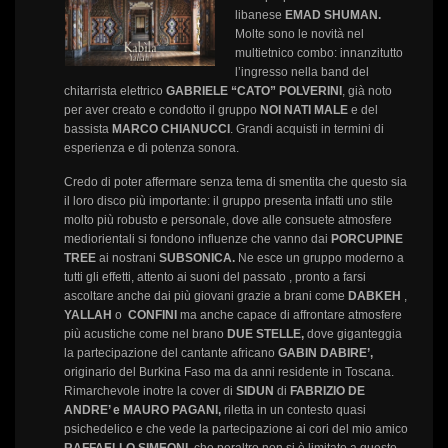
libanese
EMAD SHUMAN.
Molte sono le novità nel
multietnico combo: innanzitutto
l’ingresso nella band del
chitarrista elettrico
GABRIELE “CATO” POLVERINI
, già noto
per aver creato e condotto il gruppo
NOI NATI MALE
e del
bassista
MARCO CHIANUCCI
. Grandi acquisti in termini di
esperienza e di potenza sonora.
Credo di poter affermare senza tema di smentita che questo sia
il loro disco più importante: il gruppo presenta infatti uno stile
molto più robusto e personale, dove alle consuete atmosfere
mediorientali si fondono influenze che vanno dai
PORCUPINE
TREE
ai nostrani
SUBSONICA.
Ne esce un gruppo moderno a
tutti gli effetti, attento ai suoni del passato , pronto a farsi
ascoltare anche dai più giovani grazie a brani come
DABKEH
,
YALLAH
o
CONFINI
ma anche capace di affrontare atmosfere
più acustiche come nel brano
DUE STELLE,
dove giganteggia
la partecipazione del cantante africano
GABIN DABIRE’,
originario del Burkina Faso ma da anni residente in Toscana.
Rimarchevole inotre la cover di
SIDUN
di
FABRIZIO DE
ANDRE’ e MAURO PAGANI,
riletta in un contesto quasi
psichedelico e che vede la partecipazione ai cori del mio amico
RAFFAELLO SIMEONI,
che peraltro non si è limitato a questo