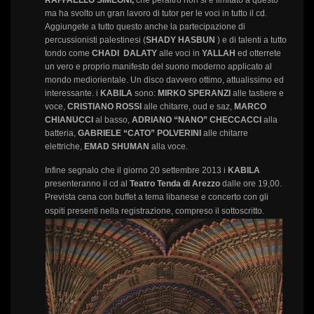
ma ha svolto un gran lavoro di tutor per le voci in tutto il cd.
Aggiungete a tutto questo anche la partecipazione di
percussionisti palestinesi (
SHADY HASBUN
) e di talenti a tutto
tondo come
CHADI DALATY
alle voci in
YALLAH
ed otterrete
un vero e proprio manifesto del suono moderno applicato al
mondo mediorientale. Un disco davvero ottimo, attualissimo ed
interessante. i
KABILA
sono:
MIRKO SPERANZI
alle tastiere e
voce,
CRISTIANO ROSSI
alle chitarre, oud e saz,
MARCO
CHIANUCCI
al basso,
ADRIANO “NANO” CHECCACCI
alla
batteria,
GABRIELE “CATO” POLVERINI
alle chitarre
elettriche,
EMAD SHUMAN
alla voce.
Infine segnalo che il giorno 20 settembre 2013 i
KABILA
presenteranno il cd al
Teatro Tenda di Arezzo
dalle ore 19,00.
Prevista cena con buffet a tema libanese e concerto con gli
ospiti presenti nella registrazione, compreso il sottoscritto.