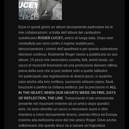
Esce in questi giorni un album decisamente particolare tra le
mie collaborazioni: si tratta dell’album del cantautore
sudafricano
ROGER LUCEY,
amico di lunga data. Dopo aver
combattuto per anni contro il regime sudafricano,
denunciandone i crimini dell’apartheid e per questo subendone
ritorsioni continue, finalmente Roger riesce a pubblicare un suo
album: 15 pezzi che mescolano country, folk, world music, un
sacco di musicisti bravissimi ed una produzione davvero ottima,
piena della luce che si può vedere solo a quelle latitudini.
Ho partecipato alla registrazione di diversi pezzi, in qualche
caso anche alla loro scrittura, suonando uilleann pipes, flauti,
bouzouki e perfino la chitarra elettrica: per la precisione in
ALL
IN THE HEART, WHEN OUR HEARTS WERE ON FIRE, DAYS
OF REFLECTION, THE LINE
. Tralasciando il lato emozionale
presente nel risuonare insieme ad un amico dopo quindici
anni, mi sono divertito un sacco a mescolare suoni e ritmi
irlandesi a colori decisamente diversi, unendo Africa ed Europa
insieme alla bellissima voce del mio amico Roger. Devo anche
sottolineare che questo disco va a sanare un’ingiustizia