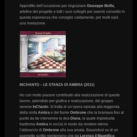
Approfitto dell’occasione per ringraziare
Giuseppe Moffa
,
artefice del progetto e tutti i suoi colleghi per avermi coinvolto in
questa esperienza che consiglio caldamente, per molti sarà
una rivelazione.
INCHANTO – LE STANZA DI AMBRA (2011)
Ho con molto piacere contribuito alla realizzazione di questo
lavoro, splendido per grafica e realizzazione, del gruppo
senese
InChanto
. Si tratta di un’opera ispirata alla leggenda
della ninfa
Ambra
e del fiume
Ombrone
che la bramava fino al
punto da far intervenire la dea
Diana
, la quale impietosita
trasforma
Ambra
in roccia in modo da rendere eterno
l’abbraccio di
Ombrone
alla sua amata. Basandosi su di un
poemetto scritto nientemeno che da
Lorenzo il Magnifico
,