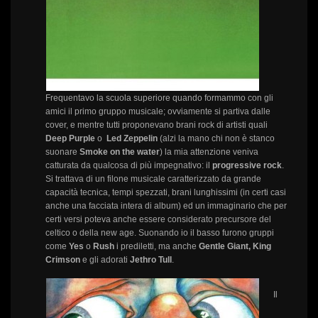
Frequentavo la scuola superiore quando formammo con gli
amici il primo gruppo musicale; ovviamente si partiva dalle
cover, e mentre tutti proponevano brani rock di artisti quali
Deep Purple
o
Led Zeppelin
(alzi la mano chi non è stanco
suonare
Smoke on the water
) la mia attenzione veniva
catturata da qualcosa di più impegnativo: il
progressive rock
.
Si trattava di un filone musicale caratterizzato da grande
capacità tecnica, tempi spezzati, brani lunghissimi (in certi casi
anche una facciata intera di album) ed un immaginario che per
certi versi poteva anche essere considerato precursore del
celtico o della new age. Suonando io il basso furono gruppi
come
Yes
o
Rush
i prediletti, ma anche
Gentle Giant, King
Crimson
e gli adorati
Jethro Tull
.
Il