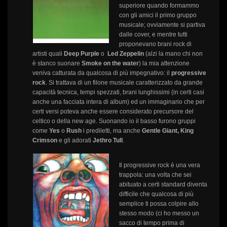
superiore quando formammo
con gli amici il primo gruppo
musicale; ovviamente si partiva
dalle cover, e mentre tutti
proponevano brani rock di
artisti quali
Deep Purple
o
Led Zeppelin
(alzi la mano chi non
è stanco suonare
Smoke on the water
) la mia attenzione
veniva catturata da qualcosa di più impegnativo: il
progressive
rock
. Si trattava di un filone musicale caratterizzato da grande
capacità tecnica, tempi spezzati, brani lunghissimi (in certi casi
anche una facciata intera di album) ed un immaginario che per
certi versi poteva anche essere considerato precursore del
celtico o della new age. Suonando io il basso furono gruppi
come
Yes
o
Rush
i prediletti, ma anche
Gentle Giant, King
Crimson
e gli adorati
Jethro Tull
.
Il progressive rock è una vera
trappola: una volta che sei
abituato a certi standard diventa
difficile che qualcosa di più
semplice ti possa colpire allo
stesso modo (ci ho messo un
sacco di tempo prima di