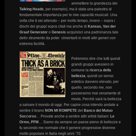
ammettere la grandezza dei
Talking Heads
, per esempio), ma è stata una palestra di
fondamentale importanza per le mie capacità musicali. Una
volta che ti sei allenato – per molto tempo, invero – sopra i
dischi dei gruppi sopra citati ma anche di
Kansas, Van der
Graaf Generator
o
Genesis
acquisisci una padronanza tale
dello strumento da poter cimentarti in molti altri generi con
estrema facilità.
Potremmo dire che tutti questi
grandi gruppi avessero in
comune la
ricerca della
bellezza
, quindi un senso
estetico davvero elevato; per
quello, secondo me, non
passeranno mai veramente di
moda. Perchè sarà la bellezza
a salvare il mondo di oggi. Per capire cosa intendo andate a
sentire il brano
NON MI ROMPETE
del
Banco del Mutuo
Soccorso
… Provate anche a sentire altri artisti italiani:
Le
Orme, PFM
… Siamo da sempre un paese pieno di bellezze e
fu secondo me normale che il genere progressive divenne
molto popolare in Italia negli anni ’70.