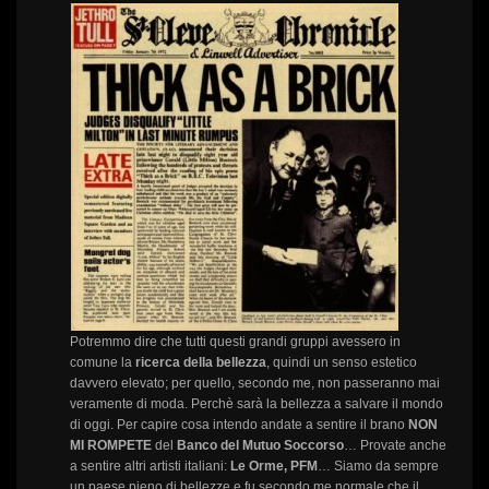
Potremmo dire che tutti questi grandi gruppi avessero in
comune la
ricerca della bellezza
, quindi un senso estetico
davvero elevato; per quello, secondo me, non passeranno mai
veramente di moda. Perchè sarà la bellezza a salvare il mondo
di oggi. Per capire cosa intendo andate a sentire il brano
NON
MI ROMPETE
del
Banco del Mutuo Soccorso
… Provate anche
a sentire altri artisti italiani:
Le Orme, PFM
… Siamo da sempre
un paese pieno di bellezze e fu secondo me normale che il