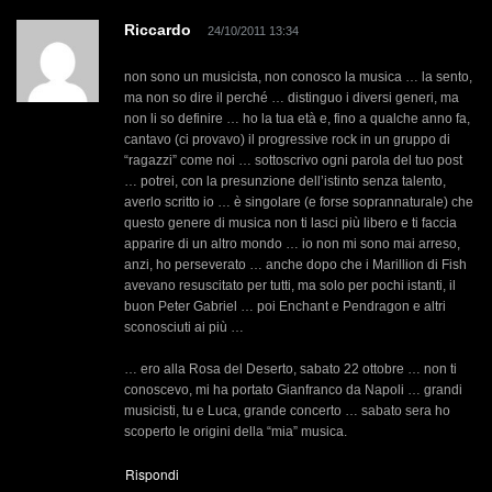
Riccardo
24/10/2011 13:34
non sono un musicista, non conosco la musica … la sento,
ma non so dire il perché … distinguo i diversi generi, ma
non li so definire … ho la tua età e, fino a qualche anno fa,
cantavo (ci provavo) il progressive rock in un gruppo di
“ragazzi” come noi … sottoscrivo ogni parola del tuo post
… potrei, con la presunzione dell’istinto senza talento,
averlo scritto io … è singolare (e forse soprannaturale) che
questo genere di musica non ti lasci più libero e ti faccia
apparire di un altro mondo … io non mi sono mai arreso,
anzi, ho perseverato … anche dopo che i Marillion di Fish
avevano resuscitato per tutti, ma solo per pochi istanti, il
buon Peter Gabriel … poi Enchant e Pendragon e altri
sconosciuti ai più …
… ero alla Rosa del Deserto, sabato 22 ottobre … non ti
conoscevo, mi ha portato Gianfranco da Napoli … grandi
musicisti, tu e Luca, grande concerto … sabato sera ho
scoperto le origini della “mia” musica.
Rispondi